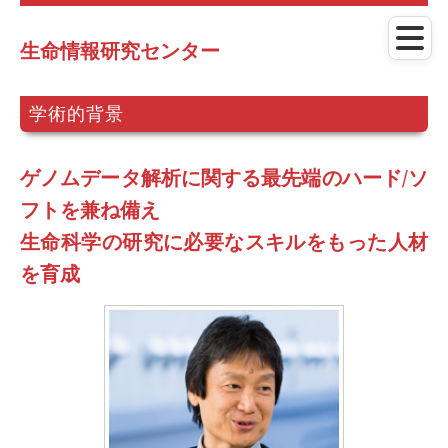
メ
イ
ン
生命情報研究センター
コ
ン
テ
学術的背景
ン
ツ
に
ゲノムデータ解析に関する最先端のハード/ソ
ス
キ
フトを兼ね備え
ッ
生命科学の研究に必要なスキルをもった人材
プ
を育成