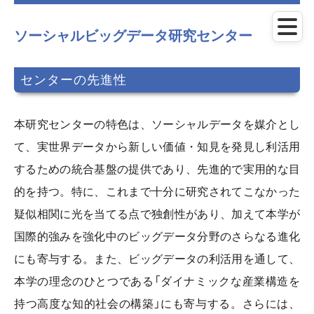
メ
イ
ン
ソーシャルビッグデータ研究センター
コ
ン
テ
センターの先進性
ン
ツ
に
本研究センターの特色は、ソーシャルデータを媒介とし
ス
キ
て、実世界データから新しい価値・知見を発見し利活用
ッ
プ
するための統合基盤の提供であり、先進的で実用的な目
的を持つ。特に、これまで十分に研究されてこなかった
疑似相関に光を当てる点で独創性があり、加えて本学が
国際的強みを強化中のビッグデータ分野のさらなる進化
にも寄与する。また、ビッグデータの利活用を通して、
本学の理念のひとつである「ダイナミックな産業構造を
持つ高度な知的社会の構築」にも寄与する。さらには、