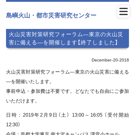
メ
イ
ン
島嶼火山・都市災害研究センター
コ
ン
テ
火山災害対策研究フォーラム―東京の火山災
ン
害に備える―を開催します【終了しました】
ツ
に
ス
キ
December-20-2018
ッ
プ
火山災害対策研究フォーラム―東京の火山災害に備える
―を開催いたします。
事前申込・参加費は不要です。どなたでも自由にご参加
いただけます。
日時：2019年2月9日（土） 13:00～16:05 （受付開始
12:30）
会場：首都大学東京 南大沢キャンパス 講堂小ホール