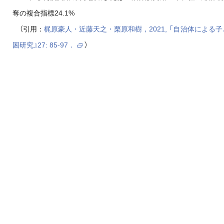
奪の複合指標24.1%
（引用：
梶原豪人・近藤天之・栗原和樹，2021, 「自治体による
困研究』27: 85-97．
）