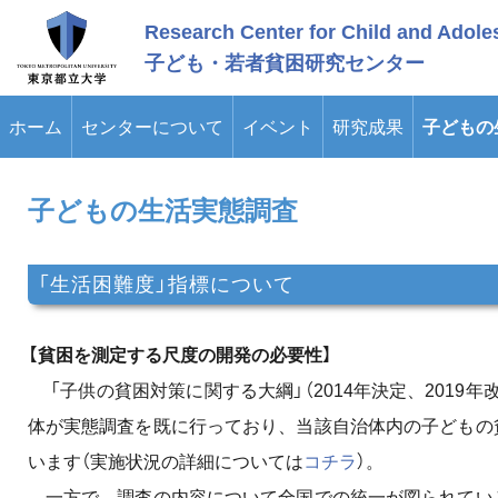
メ
Research Center for Child and Adole
イ
ン
子ども・若者貧困研究センター
コ
ン
テ
ホーム
センターについて
イベント
研究成果
子どもの
ン
ツ
に
ス
子どもの生活実態調査
キ
ッ
プ
「生活困難度」指標について
【貧困を測定する尺度の開発の必要性】
「子供の貧困対策に関する大綱」（2014年決定、2019
体が実態調査を既に行っており、当該自治体内の子どもの
います（実施状況の詳細については
コチラ
）。
一方で、調査の内容について全国での統一が図られてい