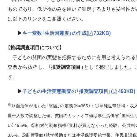
ものであり、低所得のみを用いて測定するよりも妥当性が
は以下のリンクをご参照ください。
▶
キー変数「生活困難度」の作成
(
732KB)
【推奨調査項目について】
子どもの貧困の実態を把握するために有用と考えられる
査票から抜粋し、
「推奨調査項目」
として整理しました。
す。
▶
子どもの生活実態調査の「推奨調査項目」
(
493KB)
※
1）自治体が用いた「貧困」の定義（N=365）：①単純世帯所得・収
世帯人数で調整した値。貧困のカットオフ値は厚生労働省「国民生
い）45.5%、③相対的剥奪指標（食料が買えなかった経験、公共料
3.6%、⑤制度受給（就学援助または生活保護受給世帯、住民非課税