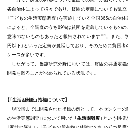
各自治体によって様々であり、貧困の定義についても乱立
「子どもの生活実態調査」を実施している全国365の自治
によると、全調査のうち89%は貧困を定義しているもの
※1
意味のないものもあったと報告されています
。また、学
円以下」といった定義が蔓延しており、そのために貧困者
ケースが多いです。
したがって、当該研究分野においては、貧困の共通定義
開発を図ることが求められている状況です。
【「生活困難度」指標について】
現段階までに開発された指標の例として、本センターの阿部
の生活実態調査」において用いた
「生活困難度」
という指標
「家計の逼迫」・「子どもの所有物と体験の欠如」の3つ尺