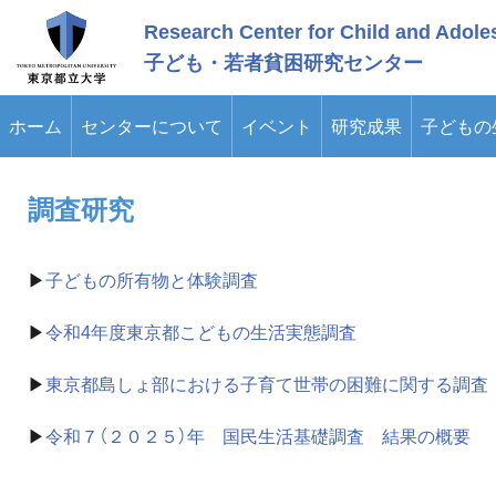
メ
Research Center for Child and Adole
イ
ン
子ども・若者貧困研究センター
コ
ン
テ
ホーム
センターについて
イベント
研究成果
子どもの
ン
ツ
に
ス
調査研究
キ
ッ
プ
▶
子どもの所有物と体験調査
▶
令和4年度東京都こどもの生活実態調査
▶
東京都島しょ部における子育て世帯の困難に関する調査
▶
令和７（２０２５）年 国民生活基礎調査 結果の概要