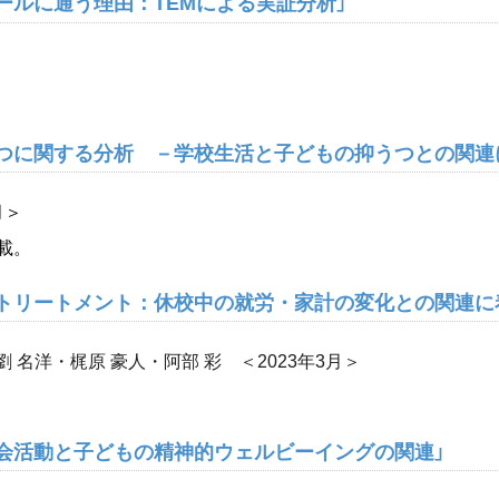
ールに通う理由：TEMによる実証分析」
うつに関する分析 －学校生活と子どもの抑うつとの関連
月＞
載。
ルトリートメント：休校中の就労・家計の変化との関連に
 名洋・梶原 豪人・阿部 彩 ＜2023年3月＞
内会活動と子どもの精神的ウェルビーイングの関連」