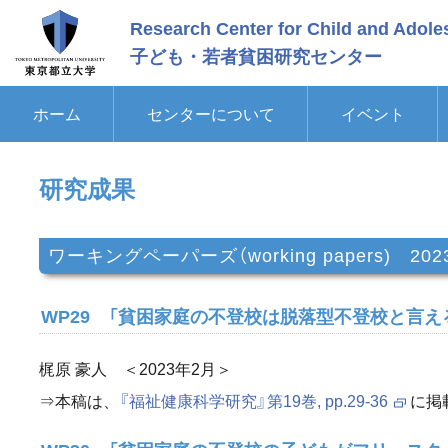
メ
Research Center for Child and Adole
イ
ン
子ども・若者貧困研究センター
コ
ン
テ
ホーム
センターについて
イベント
ン
ツ
に
ス
研究成果
キ
ッ
プ
ワーキングペーパーズ（working papers) 20
WP29 「貧困家庭の不登校は脱落型不登校と言え
梶原 豪人 ＜2023年2月＞
⇒本稿は、
『福祉健康科学研究』第19巻, pp.29-36
に掲