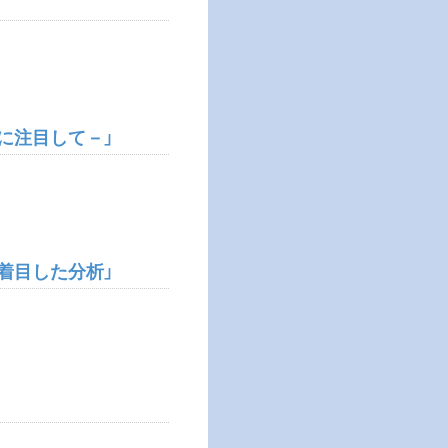
に注目して－」
着目した分析」