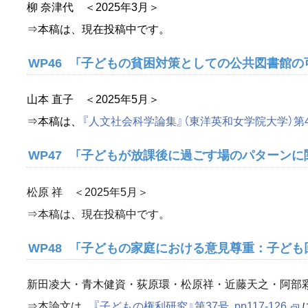
柳 奈津代 ＜2025年3月＞
⇒本稿は、現在投稿中です。
WP46 「子どもの貧困対策としての公共図書館
山本 直子 ＜2025年5月＞
⇒本稿は、
『人文社会科学論集』（東洋英和女学院大学）第42号,
WP47 「子どもが放課後に過ごす場のパターン
松原 祥 ＜2025年5月＞
⇒本稿は、現在投稿中です。
WP48 「子どもの家庭における意見尊重：子ど
新田凌大・青木健資・荻原環・松原祥・近藤天之・阿部彩 
⇒本論文は、
『子どもの権利研究』第37号, pp117-126