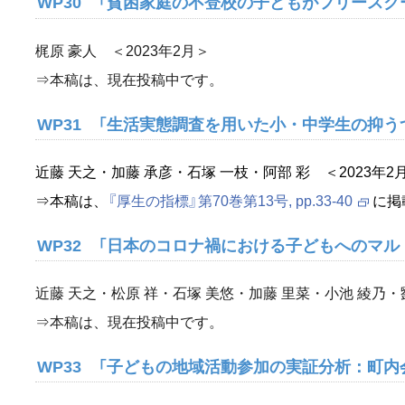
WP30 「貧困家庭の不登校の子どもがフリースク
梶原 豪人 ＜2023年2月＞
⇒本稿は、現在投稿中です。
WP31 「生活実態調査を用いた小・中学生の抑
近藤 天之・加藤 承彦・石塚 一枝・阿部 彩 ＜2023年2
⇒本稿は、
『厚生の指標』第70巻第13号, pp.33-40
に掲
WP32 「日本のコロナ禍における子どもへのマ
近藤 天之・松原 祥・石塚 美悠・加藤 里菜・小池 綾乃・劉
⇒本稿は、現在投稿中です。
WP33 「子どもの地域活動参加の実証分析：町