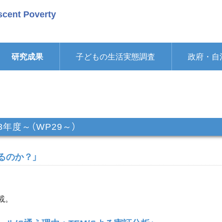
scent Poverty
研究成果
子どもの生活実態調査
政府・自
23年度～（WP29～）
るのか？」
載。