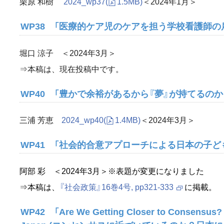
栗原 和樹
2024_wp37
(
1.5MB)
＜2024年1月＞
WP38 「医療的ケア児のケアを担う学校看護師の
堀口 涼子 ＜2024年3月＞
⇒本稿は、現在投稿中です。
WP40 「豊かで余裕があるから『夢』が持てるの
三浦 芳恵
2024_wp40
(
1.4MB)
＜2024年3月＞
WP41 「社会的合意アプローチによる日本の子ど
阿部 彩 ＜2024年3月＞※表題が変更になりました
⇒本稿は、
『社会政策』16巻4号, pp321-333
に掲載。
WP42 「Are We Getting Closer to Consensus? An