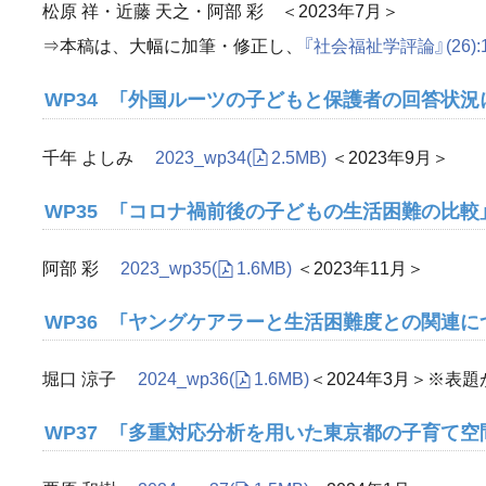
松原 祥・近藤 天之・阿部 彩 ＜2023年7月＞
⇒本稿は、大幅に加筆・修正し、
『社会福祉学評論』(26):1
WP34 「外国ルーツの子どもと保護者の回答状況
千年 よしみ
2023_wp34
(
2.5MB)
＜2023年9月＞
WP35 「コロナ禍前後の子どもの生活困難の比較
阿部 彩
2023_wp35
(
1.6MB)
＜2023年11月＞
WP36 「ヤングケアラーと生活困難度との関連に
堀口 涼子
2024_wp36
(
1.6MB)
＜2024年3月＞※表
WP37 「多重対応分析を用いた東京都の子育て空