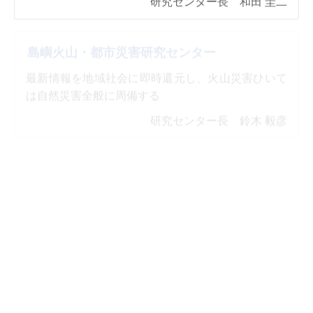
島嶼火山・都市災害研究センター
最新情報を地域社会に即時還元し、火山災害ひいて
は自然災害全般に周備する
研究センター長 鈴木 毅彦
言語の脳遺伝学リサーチコア
言語・脳・遺伝子の統合的研究で、次世代人材育成
のための言語と心の脳科学研究プロジェクトを推進
リサーチコア長 本間 猛
コミュニティ・セントリック・システム研究
センター