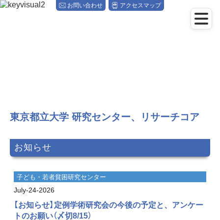
メ
お問い合わせ
アクセスマップ
イ
ン
コ
ン
テ
ン
ツ
に
ス
キ
ッ
東京都立大学
研究センター、リサーチコア
プ
お知らせ
子ども・若者貧困研究センター
July-24-2026
【お知らせ】定例学術研究会の今後の予定と、アンケー
トのお願い（〆切8/15）