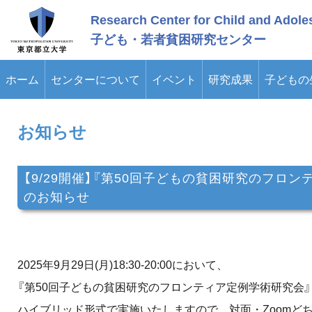
メ
Research Center for Child and Adole
イ
ン
子ども・若者貧困研究センター
コ
ン
テ
ホーム
センターについて
イベント
研究成果
子どもの
ン
ツ
に
ス
お知らせ
キ
ッ
プ
【9/29開催】『第50回子どもの貧困研究のフロ
のお知らせ
2025年9月29日(月)18:30-20:00において、
『第50回子どもの貧困研究のフロンティア定例学術研究会
ハイブリッド形式で実施いたしますので、対面・Zoomど