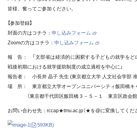
皆様、奮ってご参加ください。
【参加登録】
対面の方はコチラ：
申し込みフォーム
Zoomの方はコチラ：
申し込みフォーム
報 告： 「文部省は経済的に困窮する子どもの就学をど
戦後初期における就学援助制度の成立過程を中心に」
報告者： 小長井 晶子 先生 (東京都立大学 人文社会学部 准
場 所： 東京都立大学オープンユニバーシティ飯田橋キ
（東京都千代田区飯田橋３－５－１ 東京区政会館 ３
お問い合わせ先：rccap★tmu.ac.jp（★を@に変換してくだ
(
593KB)