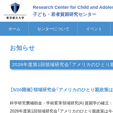
メ
Research Center for Child and Adole
イ
ン
子ども・若者貧困研究センター
コ
ン
テ
ホーム
センターについて
イベント
ン
ツ
に
ス
お知らせ
キ
ッ
プ
2026年度第1回領域研究会「アメリカのひと
【5/20開催】領域研究会「アメリカのひとり親政
科学研究費補助金・学術変革領域研究(A) 貧困学の確立
2026年度第1回領域研究会「アメリカのひとり親政策は